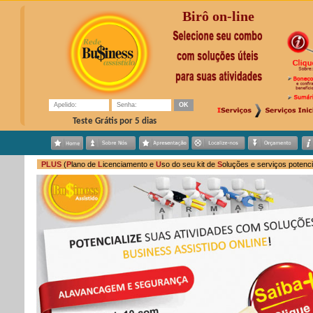
Birô o
Teste Grátis por 5 dias
PLUS
(
P
lano de
L
icenciamento e
U
so do seu kit de